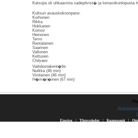
Katsojia oli uhkaavista sadepilvist� ja lomaviikonlopusta h
Kultsun avauskokoonpano:
Korhonen
Rikka
Hokkanen
Komov
Heinonen
Tervo
Rantalainen
Saarinen
Valtonen
Kettunen
Chilyaev
Vaihdostakent�lle:
Nurkka (46 min)
Virolainen (46 min)
H�m�l�inen (67 min)
Pop
Nederlandse
|
|
|
Etusivu
Yhteystiedot
Kumppanit
Ott