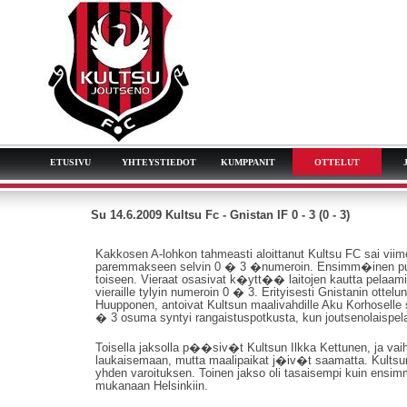
ETUSIVU
YHTEYSTIEDOT
KUMPPANIT
OTTELUT
Su 14.6.2009 Kultsu Fc - Gnistan IF 0 - 3 (0 - 3)
Kakkosen A-lohkon tahmeasti aloittanut Kultsu FC sai v
paremmakseen selvin 0 � 3 �numeroin. Ensimm�inen puoli
toiseen. Vieraat osasivat k�ytt�� laitojen kautta pelaa
vieraille tylyin numeroin 0 � 3. Erityisesti Gnistanin otte
Huupponen, antoivat Kultsun maalivahdille Aku Korhoselle
� 3 osuma syntyi rangaistuspotkusta, kun joutsenolaispelaa
Toisella jaksolla p��siv�t Kultsun Ilkka Kettunen, ja v
laukaisemaan, mutta maalipaikat j�iv�t saamatta. Kultsun va
yhden varoituksen. Toinen jakso oli tasaisempi kuin ensi
mukanaan Helsinkiin.