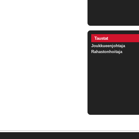
Taustat
Joukkueenjohtaja
Rahastonhoitaja