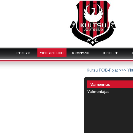
ETUSIVU
YHTEYSTIEDOT
KUMPPANIT
OTTELUT
Kultsu FC/B-Pojat >>> Yht
Valmennus
Valmentajat